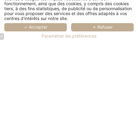
fonctionnement, ainsi que des cookies, y compris des cookies
tiers, à des fins statistiques, de publicité ou de personnalisation
pour vous proposer des services et des offres adaptés à vos
centres d’intérêts sur notre site.
✓ Accepter
✗ Refuser
Paramétrer les préférences
SPA Marin
SPA Marin
SPA Marin
SPA Marin
SPA Marin
Val André
Val André
Val André
Val André
Val André
|
|
| Bien-
| Bien-
| Bien-
Thalasso
Thalasso
être
être
être
en
en
Bretagne
Bretagne
SPA Marin
SPA Marin
SPA Marin
SPA Marin
Val André
Val André
Val André
Val André