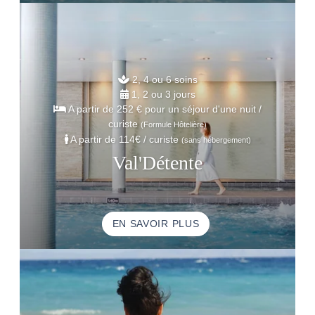
2, 4 ou 6 soins
1, 2 ou 3 jours
A partir de
252 € pour un séjour d'une nuit
/
curiste
(Formule Hôtelière)
A partir de
114€
/ curiste
(sans hébergement)
Val'Détente
EN SAVOIR PLUS