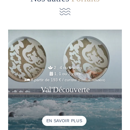
2 , 4 ou 6 soins
1, 1 ou 3 jours
A partir de
193 €
/ curiste
(Formule Hôtelière)
Val'Découverte
EN SAVOIR PLUS