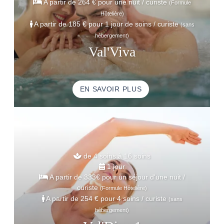
A partir de
264 € pour une nuit
/ curiste
(Formule
Hôtelière)
A partir de
185 € pour 1 jour de soins
/ curiste
(sans
hébergement)
Val'Viva
EN SAVOIR PLUS
de 4 soins à 16 soins
1 jour
A partir de
333€ pour un séjour d'une nuit
/
curiste
(Formule Hôtelière)
A partir de
254 € pour 4 soins
/ curiste
(sans
hébergement)