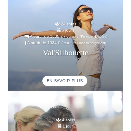
24 soins
6 jours
A partir de
1605 €
/ curiste
(Formule Hôtelière)
A partir de
1034 €
/ curiste
(sans hébergement)
Val'Silhouette
EN SAVOIR PLUS
4 soins
1 jour