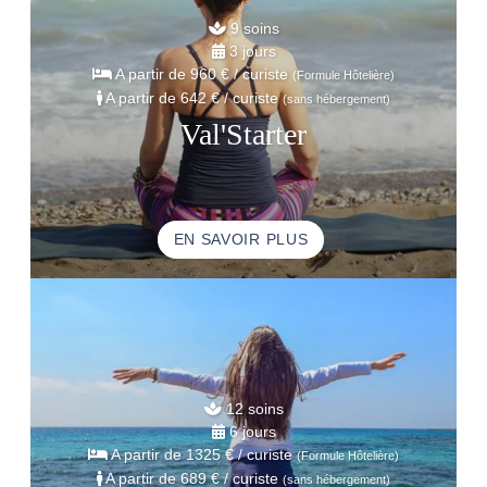
9 soins
3 jours
A partir de
960 €
/ curiste
(Formule Hôtelière)
A partir de
642 €
/ curiste
(sans hébergement)
Val'Starter
EN SAVOIR PLUS
12 soins
6 jours
A partir de
1325 €
/ curiste
(Formule Hôtelière)
A partir de
689 €
/ curiste
(sans hébergement)