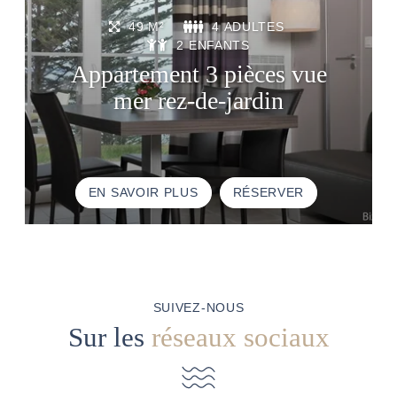
49 M²
4 ADULTES
2 ENFANTS
Appartement 3 pièces vue
mer rez-de-jardin
EN SAVOIR PLUS
RÉSERVER
SUIVEZ-NOUS
Sur les
réseaux sociaux